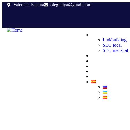
Valencia, España
olegbatya@gmail.com
Servicios SEO
Linkbuilding
SEO local
SEO mensual
Posicionamiento W
Consultorías Web
Auditorías web
Sobre mí
Casos de exito
.
Testimonials 02