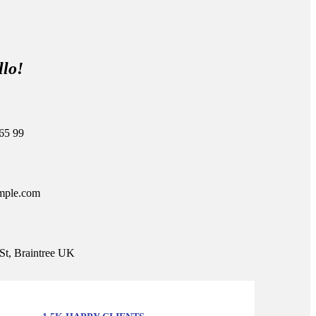
llo!
65 99
mple.com
St, Braintree UK