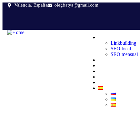
Valencia, España
olegbatya@gmail.com
Servicios SEO
Linkbuilding
SEO local
SEO mensual
Posicionamiento W
Consultorías Web
Auditorías web
Sobre mí
Casos de exito
.