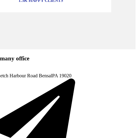
1.5K HAPPY CLIENTS
many office
etch Harbour Road BensalPA 19020