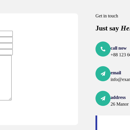
Get in touch
Just say
He
call now
+88 123 6
email
info@exa
address
26 Manor 