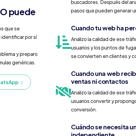
buscadores. Después del análi
SEO puede
pasos que pueden generar un
Cuando tu web ha perd
os que se
dentificar por sí
Analizo la calidad de ese trá
usuarios y los puntos de fuga 
roblema y preparo
se convierten en clientes y c
rmulas genéricas.
Cuando una web recibe
ventas ni contactos
hatsApp
Analizo la calidad de ese tráfi
usuarios convertir y propong
conversión.
Cuándo se necesita un
independiente