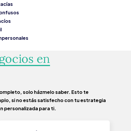
acías
onfusos
acíos
l
mpersonales
gocios en
 completo, solo házmelo saber.
Esto te
plo, si no estás satisfecho con tu estrategia
n personalizada para ti.