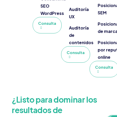
Posicion
SEO
Auditoría
SEM
WordPress
UX
Consulta
Posicion
Auditoría
de marc
de
contenidos
Posicion
por repu
Consulta
online
Consulta
¿Listo para dominar los
resultados de