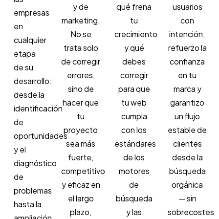
y de
qué frena
usuarios
empresas
marketing.
tu
con
en
No se
crecimiento
intención;
cualquier
trata solo
y qué
refuerzo la
etapa
de corregir
debes
confianza
de su
errores,
corregir
en tu
desarrollo:
sino de
para que
marca y
desde la
hacer que
tu web
garantizo
identificación
tu
cumpla
un flujo
de
proyecto
con los
estable de
oportunidades
sea más
estándares
clientes
y el
fuerte,
de los
desde la
diagnóstico
competitivo
motores
búsqueda
de
y eficaz en
de
orgánica
problemas
el largo
búsqueda
— sin
hasta la
plazo,
y las
sobrecostes
ampliación