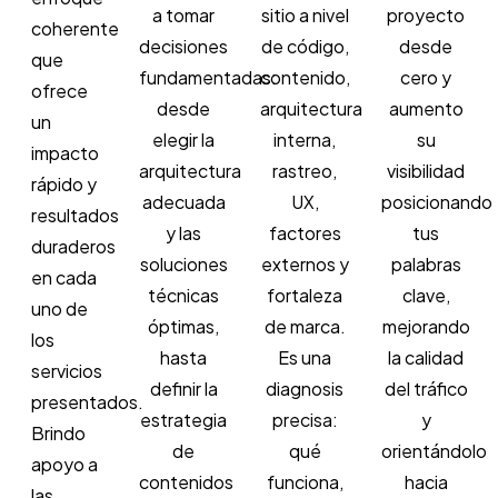
a tomar
sitio a nivel
proyecto
coherente
decisiones
de código,
desde
que
fundamentadas:
contenido,
cero y
ofrece
desde
arquitectura
aumento
un
elegir la
interna,
su
impacto
arquitectura
rastreo,
visibilidad
rápido y
adecuada
UX,
posicionando
resultados
y las
factores
tus
duraderos
soluciones
externos y
palabras
en cada
técnicas
fortaleza
clave,
uno de
óptimas,
de marca.
mejorando
los
hasta
Es una
la calidad
servicios
definir la
diagnosis
del tráfico
presentados.
estrategia
precisa:
y
Brindo
de
qué
orientándolo
apoyo a
contenidos
funciona,
hacia
las