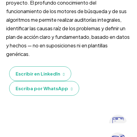
proyecto. El profundo conocimiento del
funcionamiento de los motores de búsqueda y de sus
algoritmos me permite realizar auditorías integrales,
identificar las causas raíz de los problemas y definir un
plan de acción claro y fundamentado, basado en datos
y hechos — no en suposiciones ni en plantillas
Cuando tu web no recibe
genéricas.
tráfico
Escribir en LinkedIn
Te ayudo a entender por qué tu sitio no crece:
reviso la configuración técnica, la estructura,
Escriba por WhatsApp
el contenido y la visibilidad en buscadores.
Después del análisis, tendrás un plan claro
con los pasos que pueden generar un
crecimiento real.