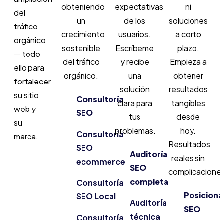
obteniendo
expectativas
ni
del
un
de los
soluciones
tráfico
crecimiento
usuarios.
a corto
orgánico
sostenible
Escríbeme
plazo.
— todo
del tráfico
y recibe
Empieza a
ello para
orgánico.
una
obtener
fortalecer
solución
resultados
su sitio
Consultoría
clara para
tangibles
web y
SEO
tus
desde
su
problemas.
hoy.
Consultoría
marca.
Resultados
SEO
Auditoría
reales sin
ecommerce
SEO
complicacione
completa
Consultoría
Posicion
SEO Local
Auditoría
SEO
técnica
Consultoría