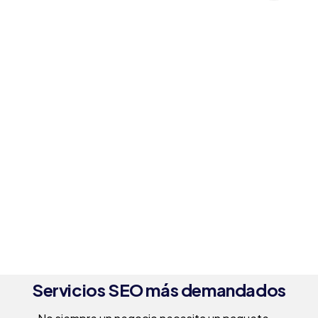
Cuando ya no sabes cómo
avanzar con tu proyecto
Si tu proyecto se ha estancado y ya habéis
probado de todo, te ayudo a encontrar la
causa real. Realizo una auditoría y detecto
los bloqueadores del crecimiento. Obtendrás
un plan claro que devolverá dinamismo al
proyecto.
Servicios SEO más demandados