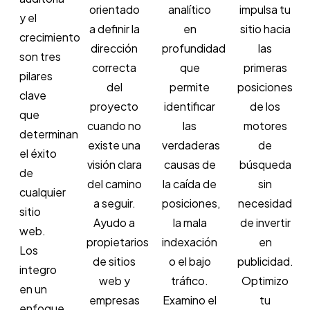
orientado
analítico
impulsa tu
y el
a definir la
en
sitio hacia
crecimiento
dirección
profundidad
las
son tres
correcta
que
primeras
pilares
del
permite
posiciones
clave
proyecto
identificar
de los
que
cuando no
las
motores
determinan
existe una
verdaderas
de
el éxito
visión clara
causas de
búsqueda
de
del camino
la caída de
sin
cualquier
a seguir.
posiciones,
necesidad
sitio
Ayudo a
la mala
de invertir
web.
propietarios
indexación
en
Los
de sitios
o el bajo
publicidad.
integro
web y
tráfico.
Optimizo
en un
empresas
Examino el
tu
enfoque