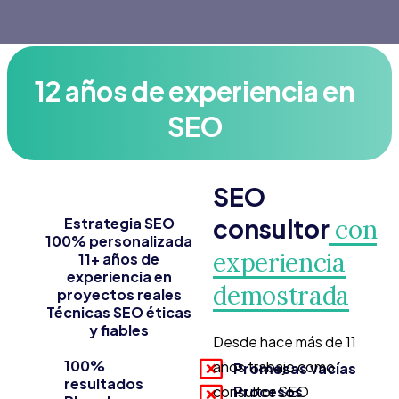
12 años de experiencia en
SEO
SEO
consultor
Estrategia SEO
con
100% personalizada
experiencia
11+ años de
experiencia en
demostrada
proyectos reales
Técnicas SEO éticas
y fiables
Desde hace más de 11
100%
años trabajo como
Promesas vacías
resultados
consultor SEO
Procesos