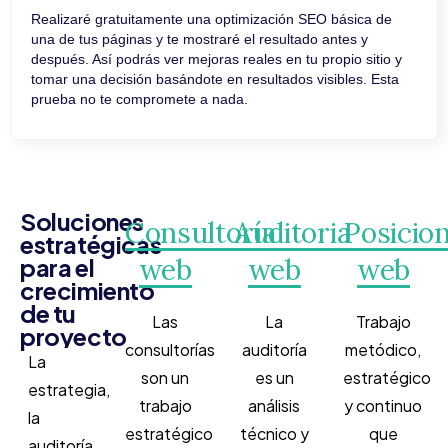
Realizaré gratuitamente una optimización SEO básica de
una de tus páginas y te mostraré el resultado antes y
después. Así podrás ver mejoras reales en tu propio sitio y
tomar una decisión basándote en resultados visibles. Esta
prueba no te compromete a nada.
Soluciones
Consultoría
Auditoria
Posicio
estratégicas
para el
web
web
web
crecimiento
de tu
Las
La
Trabajo
proyecto
consultorías
auditoría
metódico,
La
son un
es un
estratégico
estrategia,
trabajo
análisis
y continuo
la
estratégico
técnico y
que
auditoría