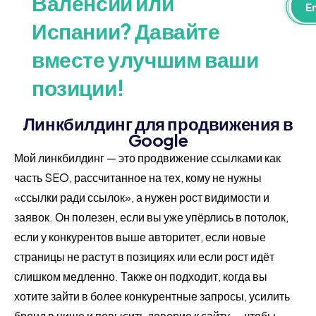
Валенсии или
W
П
E
Испании? Давайте
вместе улучшим ваши
позиции!
Линкбилдинг для продвижения в
Google
Мой линкбилдинг — это продвижение ссылками как
часть SEO, рассчитанное на тех, кому не нужны
«ссылки ради ссылок», а нужен рост видимости и
заявок. Он полезен, если вы уже упёрлись в потолок,
если у конкурентов выше авторитет, если новые
страницы не растут в позициях или если рост идёт
слишком медленно. Также он подходит, когда вы
хотите зайти в более конкурентные запросы, усилить
бренд в нише и повысить доверие к сайту — чтобы