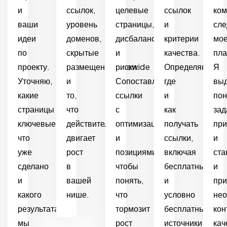
и
ссылок,
целевые
ссылок
ком
ваши
уровень
страницы,
и
сле
идеи
доменов,
дисбалансы
критерии
мо
по
скрытые
и
качества.
пла
проекту.
размещения/sitewide
риски.
Определяю,
Я
Уточняю,
и
Сопоставляю
где
вы
какие
то,
ссылки
и
по
страницы
что
с
как
зад
ключевые,
действительно
оптимизацией
получать
пр
что
двигает
и
ссылки,
и
уже
рост
позициями,
включая
ста
сделано
в
чтобы
бесплатные
и
и
вашей
понять,
и
при
какого
нише.
что
условно
нео
результата
тормозит
бесплатные
кон
мы
рост
источники.
кач