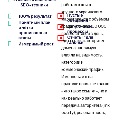
работал в штате
SEO-техники
крупного украинского
Пустые
100% результат
маркетплейса с объёмом
обещания
Понятный план
Запутанные
трафика около 100 000
и чётко
процессы
прописанные
пользователей в день,
Отчёты “для
этапы
где ссылки и авторитет
галочки”
Измеримый рост
домена напрямую
влияли на видимость,
категории и
коммерческий трафик.
Именно там я на
практике понял не только
«что такое ссылки», но и
как реально работает
передача авторитета (link
equity), релевантность,