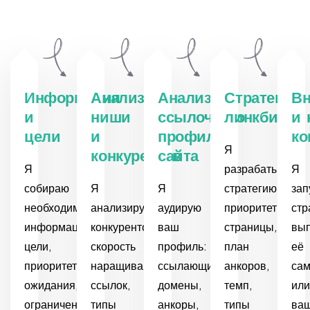
Информация
Анализ
Анализ
Стратегия
Вн
и
ниши
ссылочного
линкбилди
и
цели
и
профиля
ко
Я
конкурентов
сайта
Я
разрабатываю
Я
собираю
Я
Я
стратегию:
зап
необходимую
анализирую
аудирую
приоритетные
стр
информацию:
конкурентов:
ваш
страницы,
вы
цели,
скорость
профиль:
план
её
приоритеты,
наращивания
ссылающиеся
анкоров,
са
ожидания,
ссылок,
домены,
темп,
или
ограничения
типы
анкоры,
типы
ва