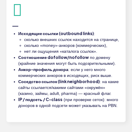
Исходящие ссылки (outbound links)
:
сколько внешних ссылок находится на странице,
сколько «money»-анкоров (коммерческих),
нет ли ощущения «каталога ссылок».
Соотношение dofollow/nofollow
по домену
(крайние значения могут быть подозрительными).
Анкор-профиль донора
: если у него много
коммерческих анкоров в исходящих, риск выше.
Соседство ссылок (link neighborhood)
: на какие
сайты ссылается/какими сайтами «окружён»
(казино, займы, adult, pharma) — красный флаг.
IP / подсеть / C-class
(при проверке сеток): много
доноров в одной подсети может указывать на PBN.