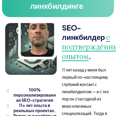
линкбилдинге
SEO-
линкбилдер
с
подтверждённ
.
опытом
11 лет назад у меня был
первый по-настоящему
глубокий контакт с
100%
линкбилдингом — и с тех
персонализированн
пор он стал одной из
ая SEO-стратегия
11+ лет опыта в
моих ключевых
реальных проектах.
специализаций. Тогда я
Этичные и надёжные